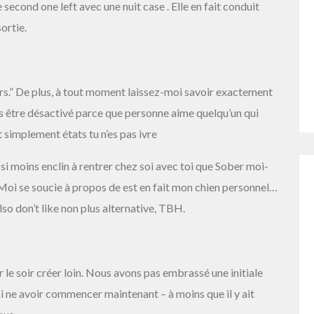
second one left avec une nuit case . Elle en fait conduit
ortie.
urs.” De plus, à tout moment laissez-moi savoir exactement
is être désactivé parce que personne aime quelqu’un qui
st simplement états tu n’es pas ivre
si moins enclin à rentrer chez soi avec toi que Sober moi-
oi se soucie à propos de est en fait mon chien personnel…
 also don’t like non plus alternative, TBH.
r le soir créer loin. Nous avons pas embrassé une initiale
i ne avoir commencer maintenant – à moins que il y ait