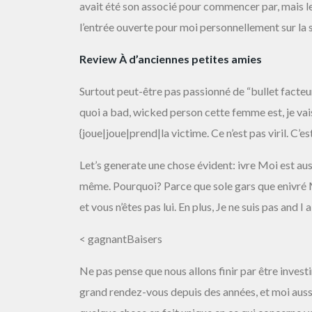
avait été son associé pour commencer par, mais le 
l’entrée ouverte pour moi personnellement sur la s
Review À d’anciennes petites amies
Surtout peut-être pas passionné de “bullet facte
quoi a bad, wicked person cette femme est, je va
{joue|joue|prend|la victime. Ce n’est pas viril. C’e
Let’s generate une chose évident: ivre Moi est aus
même. Pourquoi? Parce que sole gars que enivré M
et vous n’êtes pas lui. En plus, Je ne suis pas and I
< gagnantBaisers
Ne pas pense que nous allons finir par être investi
grand rendez-vous depuis des années, et moi auss