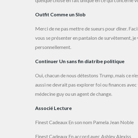
quelque chose en fait unique en ce qui concerne v
Outfit Comme un Slob
Merci de ne pas mettre de sueurs pour dîner. Fac
vous se présenter en pantalon de survêtement, je v
personnellement.
Continuer Un sans fin diatribe politique
Oui, chacun de nous détestons Trump, mais ce n’e
aussi ne devrait pas explorer foi ou finances avec v
médecine guy ou un agent de change.
Associé Lecture
Finest Cadeaux En son nom Pamela Jean Noble
Finest Cadeaux En accord avec Ashley Alexiss