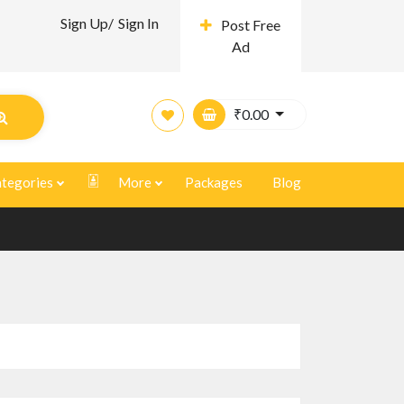
Sign Up/
Sign In
Post Free
Ad
₹
0.00
tegories
More
Packages
Blog