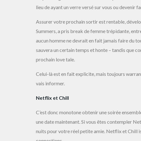
lieu de ayant un verre versé sur vous ou devenir f
Assurer votre prochain sortir est rentable, déve
Summers, a pris break de femme trépidante, entre
aucun homme ne devrait en fait jamais faire du t
sauvera un certain temps et honte – tandis que con
prochain love tale.
Celui-là est en fait explicite, mais toujours warran
vais informer.
Netflix et Chill
C’est donc monotone obtenir une soirée ensemble ai
une date maintenant. Si vous êtes contempler Netfl
nuits pour votre réel petite amie. Netflix et Chill
connections.