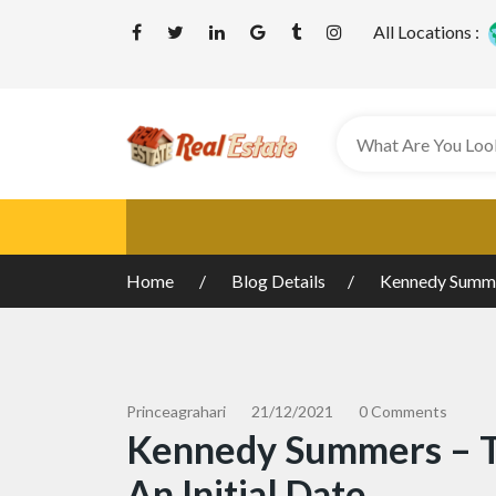
All Locations :
Home
Blog Details
Kennedy Summer
Princeagrahari
21/12/2021
0 Comments
Kennedy Summers – Th
An Initial Date